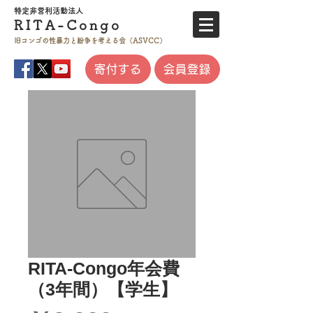
特定非営利活
動法人
RITA-
Co
ngo
旧コンゴの性暴力と
紛争を考える会（ASVCC）
寄付する
会員登録
RITA-Congo年会費
（3年間）【学生】