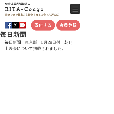
特定非営利活
動法人
RITA-
Co
ngo
旧コンゴの性暴力と
紛争を考える会（ASVCC）
寄付する
会員登録
毎日新聞
毎日新聞　東京版　5月28日付　朝刊
​上映会について掲載されました。