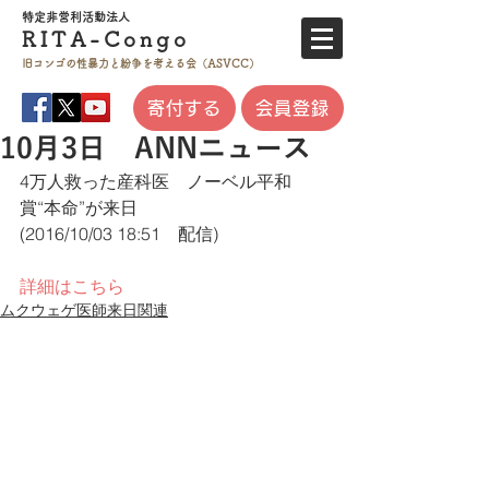
特定非営利活
動法人
RITA-
Co
ngo
旧コンゴの性暴力と
紛争を考える会（ASVCC）
寄付する
会員登録
10月3日 ANNニュース
4万人救った産科医　ノーベル平和
賞“本命”が来日
(2016/10/03 18:51　配信)
詳細はこちら
ムクウェゲ医師来日関連
プライバシーポリシー
​特定商取引法に基づく表記