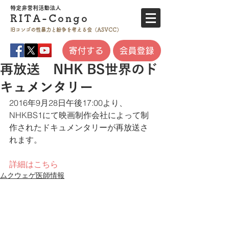
特定非営利活
動法人
RITA-
Co
ngo
旧コンゴの性暴力と
紛争を考える会（ASVCC）
寄付する
会員登録
再放送 NHK BS世界のド
キュメンタリー
2016年9月28日午後17:00より、
NHKBS1にて映画制作会社によって制
作されたドキュメンタリーが再放送さ
れます。​
詳細はこちら
ムクウェゲ医師情報
プライバシーポリシー
​特定商取引法に基づく表記