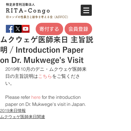
特定非営利活
動法人
RITA-
Co
ngo
旧コンゴの性暴力と
紛争を考える会（ASVCC）
寄付する
会員登録
ムクウェゲ医師来日 主旨説
明 / Introduction Paper
on Dr. Mukwege's Visit
2019年10月のデニ・ムクウェゲ医師来
日の主旨説明は
こちら
をご覧くださ
い。
Please refer 
here
 for the introduction 
paper on Dr. Mukwege's visit in Japan. 
2019来日情報
ムクウェゲ医師来日関連
プライバシーポリシー