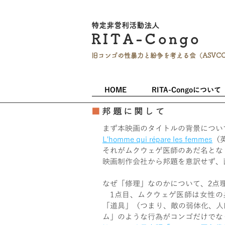
特定非営利活
動法人
RITA-
Co
ngo
旧コンゴの性暴力と
紛争を考える会（ASVC
HOME
RITA-Congoについて
■
邦題に関して
まず本映画のタイトルの背景につい
L'homme qui répare les femmes
（英
それがムクウェゲ医師のあだ名とな
映画制作会社から邦題を意訳せず、
なぜ「修理」なのかについて、2点
1点目、ムクウェゲ医師は女性の
「道具」（つまり、敵の弱体化、人
ム」のような行為がコンゴだけでな