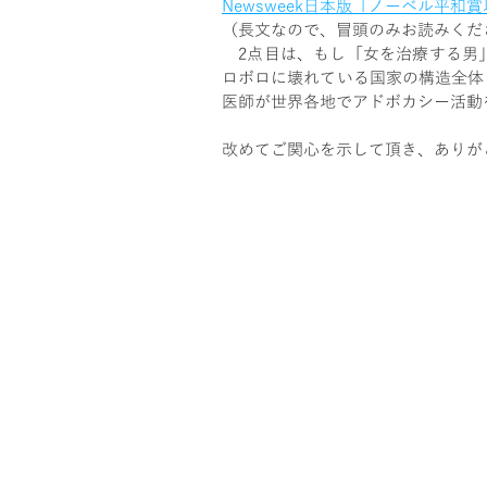
Newsweek日本版「ノーベル平
（長文なので、冒頭のみお読みくだ
2点目は、もし「女を治療する男
ロボロに壊れている国家の構造全体
医師が世界各地でアドボカシー活動
改めてご関心を示して頂き、ありが
プライバシーポリシー
​特定商取引法に基づく表記