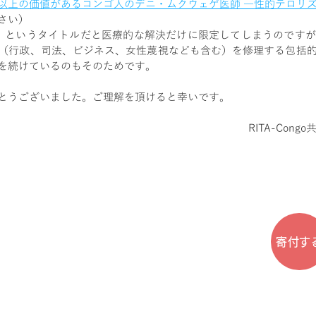
和賞以上の価値があるコンゴ人のデニ・ムクウェゲ医師 ―性的テロ
さい）
」というタイトルだと医療的な解決だけに限定してしまうのですが
（行政、司法、ビジネス、女性蔑視なども含む）を修理する包括
を続けているのもそのためです。
とうございました。ご理解を頂けると幸いです。
RITA-Con
寄付す
© 2020 by RITA-Congo