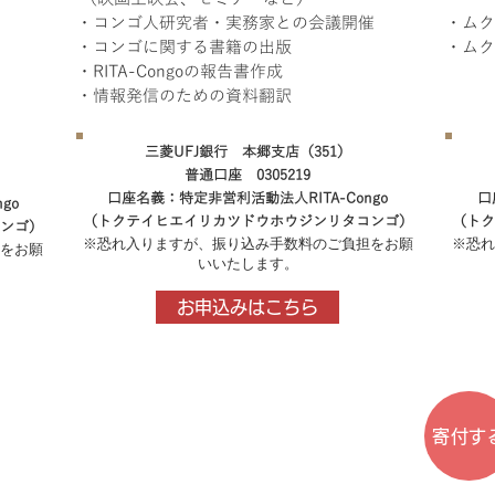
・コンゴ人研究者・実務家との会議開催
・ムク
・コンゴに関する書籍の出版
・ムク
・RITA-Congoの報告書作成
・情報発信のための資料翻訳
三菱UFJ銀行 本郷支店（351）
普通口座 0305219
口座名義：特定非営利活動法人RITA-Congo
口
go
（トクテイヒエイリカツドウホウジンリタコンゴ）
（トク
ンゴ）
※恐れ入りますが、振り込み手数料のご負担をお願
※恐れ
をお願
いいたします。
お申込みはこちら
寄付す