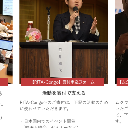
【RITA-Congo】寄付申込フォーム
【ム
活動を寄付で支える
る
RITA-Congoへのご寄付は、下記の活動のため
ムク
す。
に使わせていただきます。
いた
て、
e）
・日本国内でのイベント開催
す。
（映画上映会、セミナーなど）