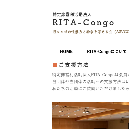
特定非営利活
動法人
RITA-
Co
ngo
旧コンゴの性暴力と
紛争を考える会（ASVC
HOME
RITA-Congoについて
■
ご支援方法
特定非営利活動法人RITA-Congo
当団体や当団体の活動への支援方法は
​私たちの活動にご賛同いただけました