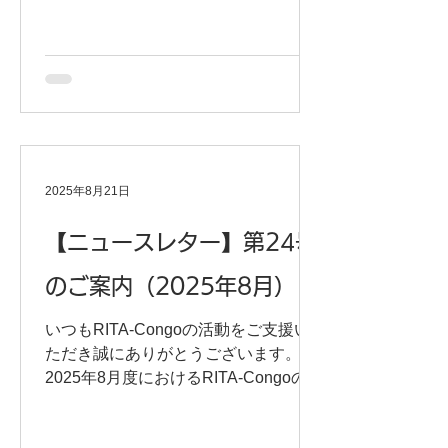
ボランティアで活動を支えていただい
た方々 2024年度も本当に多くの方々
に支えていただき、厚く御礼申し上げ
ます。 引き続き活動に尽力してまいり
ますので、 今後ともご支援のほど何卒
よろしくお願いいたします。 以下のフ
ァイルをダウンロードしていただく
と、ご覧になれます。
2025年8月21日
【ニュースレター】第24号
のご案内（2025年8月）
いつもRITA-Congoの活動をご支援い
ただき誠にありがとうございます。
2025年8月度におけるRITA-Congoの活
動、ならびに今後のイベント情報をご
案内させていただきます。下記よりダ