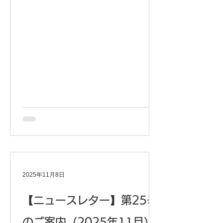
ウンロードいただきご覧いただけると
幸いです。 今後ともRITA-Congoをど
うぞよろしくお願いいたします。 ＊よ
ろしければ会員登録もご検討くださ
い！ 会員登録はこちら
2025年11月8日
【ニュースレター】第25号
のご案内（2025年11月）