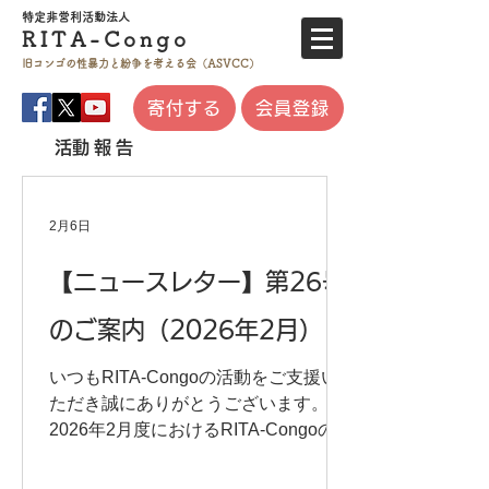
特定非営利活
動法人
RITA-
Co
ngo
旧コンゴの性暴力と
紛争を考える会（ASVCC）
寄付する
会員登録
​活動報告
2月6日
【ニュースレター】第26号
のご案内（2026年2月）
いつもRITA-Congoの活動をご支援い
ただき誠にありがとうございます。
2026年2月度におけるRITA-Congoの活
動、ならびに今後のイベント情報をご
案内させていただきます。下記よりダ