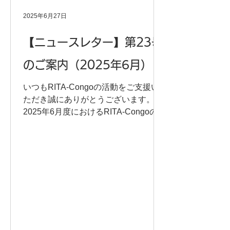
る裨益者がコンゴ国民ではなく、CO2
を排出している先進国であることか
2025年6月27日
ら、GX推進を対コンゴ（民）開発協
力に含めることに疑問を提起する 法執
【ニュースレター】第23号
行機関の能力強化・改革（警察）にお
のご案内（2025年6月）
いて、人権意識の教育を明記すること
産業多角化・雇用創出（農業・職業訓
いつもRITA-Congoの活動をご支援い
練）において、稲作支援よりも現地で
ただき誠にありがとうございます。
生産されている農作物の管理・加工技
2025年6月度におけるRITA-Congoの活
術、市場へのアクセス向上の支援を検
動、ならびに今後のイベント情報をご
討すること 人間の安全保障の実現（紛
案内させていただきます。下記よりダ
争・貧困・感染
ウンロードいただきご覧いただけると
幸いです。 今後ともRITA-Congoをど
うぞよろしくお願いいたします。 ＊よ
ろしければ会員登録もご検討くださ
い！ 会員登録はこちら