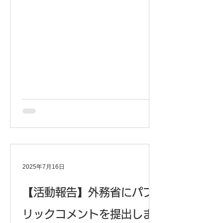
ウンロードいただきご覧いただけると
幸いです。 今後ともRITA-Congoをど
うぞよろしくお願いいたします。 ＊よ
ろしければ会員登録もご検討くださ
い！ 会員登録はこちら
2025年7月16日
【活動報告】外務省にパブ
リックコメントを提出しま