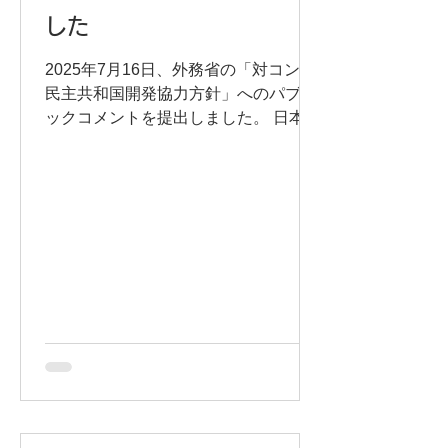
した
2025年7月16日、外務省の「対コンゴ
民主共和国開発協力方針」へのパブリ
ックコメントを提出しました。 日本か
らの対コンゴ支援がより効果的にコン
ゴにおける人間の安全保障の実現に寄
与するものとなるよう、RITA-Congo
と東京大学未来ビジョン研究センター
グローバルサウスにおける資源ガバナ
ンス研究ユニットの連名により、以下
6点の検討を求めました。 「脆弱な女
性や子どもの保護」を事業展開計画に
明記すること 「キンシャサ等での支援
の成果を地方の各州にも波及させてい
く視点」を事業展開計画に明記するこ
と 「環境保全とグリーントランスフォ
ーメーション（GX）の推進」の主た