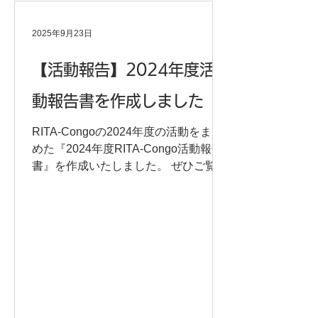
2025年9月23日
【活動報告】2024年度活
動報告書を作成しました
RITA-Congoの2024年度の活動をまと
めた『2024年度RITA-Congo活動報告
書』を作成いたしました。 ぜひご覧い
ただけますと幸いです。 RITA-Congo
ならびにムクウェゲ医師支援のために
ご寄付をいただいた方々 RITA-Congo
主催イベントの登壇者として貴重な論
点を提示いただいた方々 上映会や講演
会を主催・共催いただいた方々 コンゴ
の問題を取り上げてくださったメディ
アの方々 運営スタッフとして、時には