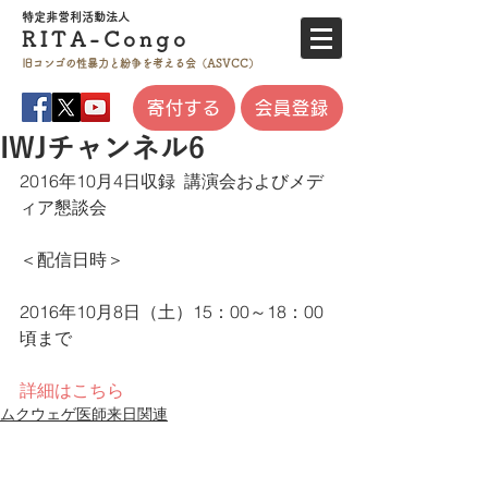
特定非営利活
動法人
RITA-
Co
ngo
旧コンゴの性暴力と
紛争を考える会（ASVCC）
寄付する
会員登録
IWJチャンネル6
2016年10月4日収録  講演会およびメデ
ィア懇談会
＜配信日時＞
2016年10月8日（土）15：00～18：00
頃まで
詳細はこちら
ムクウェゲ医師来日関連
プライバシーポリシー
​特定商取引法に基づく表記