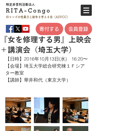
特定非営利活
動法人
RITA-
Co
ngo
旧コンゴの性暴力と
紛争を考える会（ASVCC）
寄付する
会員登録
『女を修理する男』上映会
＋講演会（埼玉大学）
【日時】2016年10月13日(水)　16:20〜
​【会場】埼玉大学総合研究棟１Ｆシア
ター教室
【講師】華井和代（東京大学）