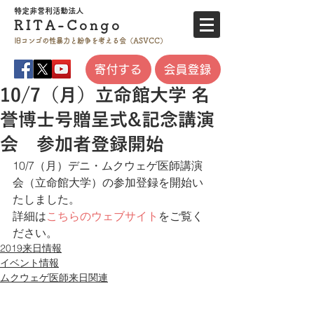
特定非営利活
動法人
RITA-
Co
ngo
旧コンゴの性暴力と
紛争を考える会（ASVCC）
寄付する
会員登録
10/7（月）立命館大学 名
誉博士号贈呈式&記念講演
会 参加者登録開始
10/7（月）デニ・ムクウェゲ医師講演
会（立命館大学）の参加登録を開始い
たしました。
詳細は
こちらのウェブサイト
をご覧く
ださい。
2019来日情報
イベント情報
ムクウェゲ医師来日関連
プライバシーポリシー