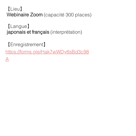
【Lieu】
 Webinaire Zoom
 (capacité 300 places)
【Langue】
 japonais et français
 (interprétation)
【Enregistrement】
https://forms.gle/Hak7wWDy8sBd3c98
A