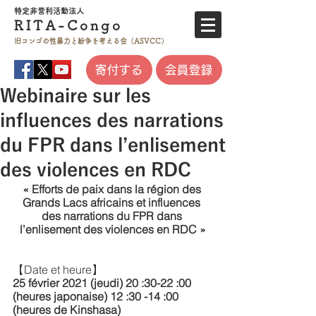
特定非営利活
動法人
RITA-
Co
ngo
旧コンゴの性暴力と
紛争を考える会（ASVCC）
寄付する
会員登録
Webinaire sur les
influences des narrations
du FPR dans l’enlisement
des violences en RDC
« Efforts de paix dans la région des 
Grands Lacs africains et influences 
des narrations du FPR dans 
l’enlisement des violences en RDC »
【Date et heure】 
25 février 2021 (jeudi) 20 :30-22 :00 
(heures japonaise) 12 :30 -14 :00 
(heures de Kinshasa)