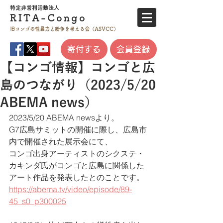
特定非営利活
動法人
RITA-
Co
ngo
旧コンゴの性暴力と
紛争を考える会（ASVCC）
寄付する
会員登録
【コンゴ情報】コンゴと広
島のつながり（2023/5/20
ABEMA news）
2023/5/20 ABEMA newsより。
G7広島サミットの開催に際し、広島市
内で開催された展示会にて、
コンゴ出身アーティストのシクステ・
カキンダ氏がコンゴと広島に関係した
アート作品を発表したとのことです。
https://abema.tv/video/episode/89-
45_s0_p300025