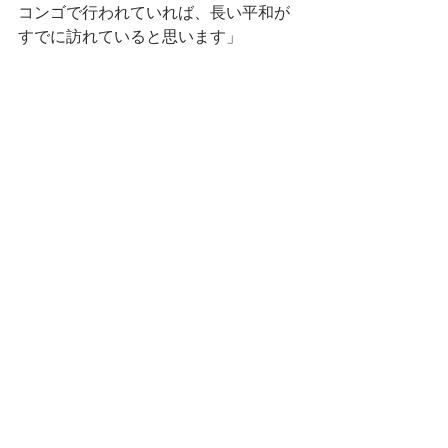
コンゴで行われていれば、長い平和が
すでに訪れていると思います」
*1：広島市HPより
　　リンク：
https://www.city.hiroshima.lg.jp/soshiki/
48/9400.html
*2：アジア経済研究所HPより
　　リンク：
https://www.ide.go.jp/Japanese/Publish
/Periodicals/Africa/2018_03.html
コンゴ情報
プライバシーポリシー
​特定商取引法に基づく表記