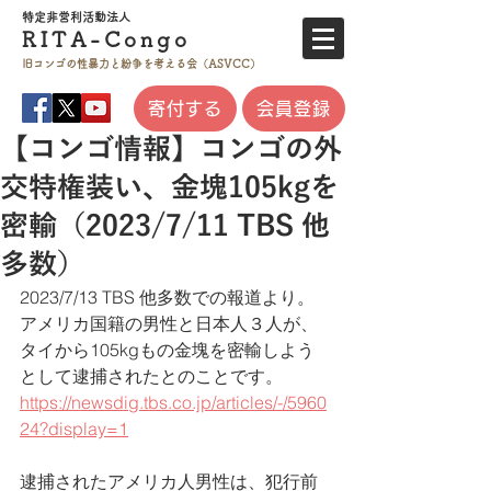
特定非営利活
動法人
RITA-
Co
ngo
旧コンゴの性暴力と
紛争を考える会（ASVCC）
寄付する
会員登録
【コンゴ情報】コンゴの外
交特権装い、金塊105kgを
密輸（2023/7/11 TBS 他
多数）
2023/7/13 TBS 他多数での報道より。
アメリカ国籍の男性と日本人３人が、
タイから105kgもの金塊を密輸しよう
として逮捕されたとのことです。
https://newsdig.tbs.co.jp/articles/-/5960
24?display=1
逮捕されたアメリカ人男性は、犯行前