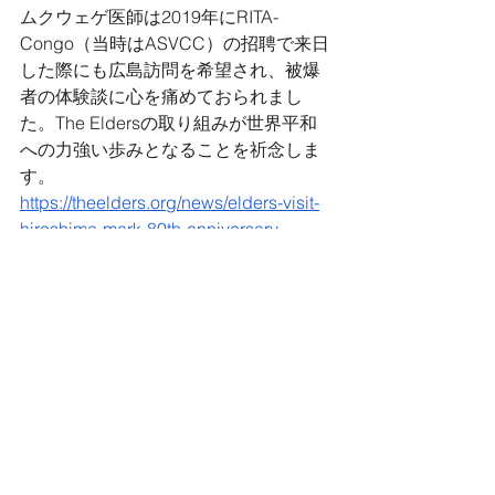
ムクウェゲ医師は2019年にRITA-
Congo（当時はASVCC）の招聘で来日
した際にも広島訪問を希望され、被爆
者の体験談に心を痛めておられまし
た。The Eldersの取り組みが世界平和
への力強い歩みとなることを祈念しま
す。
https://theelders.org/news/elders-visit-
hiroshima-mark-80th-anniversary-
atomic-bombing
タグ：
ムクウェゲ医師
ムクウェゲ医師情報
プライバシーポリシー
​特定商取引法に基づく表記