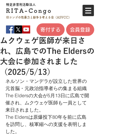
特定非営利活
動法人
RITA-
Co
ngo
旧コンゴの性暴力と
紛争を考える会（ASVCC）
寄付する
会員登録
ムクウェゲ医師が来日さ
れ、広島でのThe Eldersの
大会に参加されました
（2025/5/13）
ネルソン・マンデラが設立した世界の
元首脳・元政治指導者らの集まる組織
The Eldersの大会が5月13日に広島で開
催され、ムクウェゲ医師も一員として
来日されました。
The Eldersは原爆投下80年を前に広島
を訪問し、核軍縮への支援を表明しま
した。