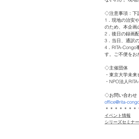
◇注意事項：下
1．現地の治安
のため、本企画
2．後日の録画
3．当日、通訳
4．RITA-C
す。ご不便をお
◇主催団体
・東京大学未来
・NPO法人RITA-
◇
お問い合わせ
office@rita-cong
＊＊＊＊＊＊＊
イベント情報
シリーズセミナ
プライバシーポリシー
​特定商取引法に基づく表記