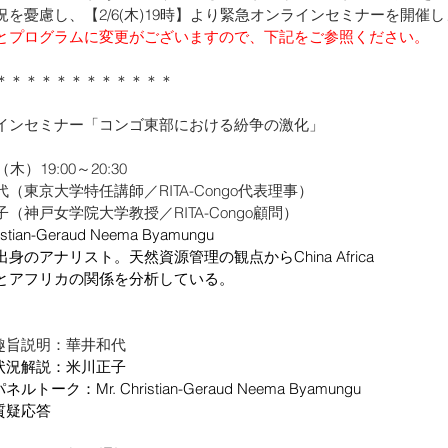
を憂慮し、【2/6(木)19時】より緊急オンラインセミナーを開催
とプログラムに変更がございますので、下記をご参照ください。
＊＊＊＊＊＊＊＊＊＊＊＊
インセミナー「コンゴ東部における紛争の激化」
）19:00～20:30
（東京大学特任講師／RITA-Congo代表理事）
（神戸女学院大学教授／RITA-Congo顧問）
ristian-Geraud Neema Byamungu
のアナリスト。天然資源管理の観点からChina Africa 
て中国とアフリカの関係を分析している。
10　趣旨説明：華井和代
0　状況解説：米川正子
パネルトーク：Mr. Christian-Geraud Neema Byamungu
0　質疑応答