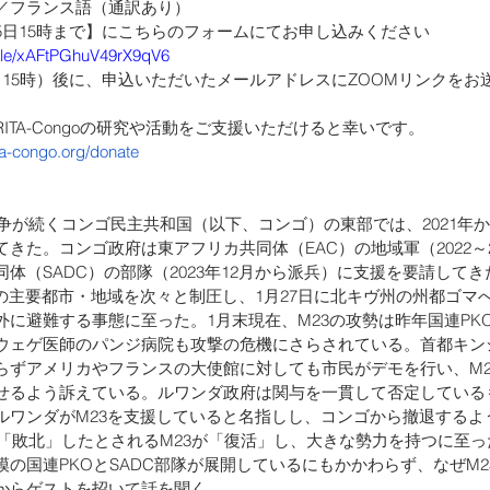
／フランス語（通訳あり）
5日15時まで】にこちらのフォームにてお申し込みください
.gle/xAFtPGhuV49rX9qV6
日15時）後に、申込いただいたメールアドレスにZOOMリンクをお
ITA-Congoの研究や活動をご支援いただけると幸いです。
ta-congo.org/donate
紛争が続くコンゴ民主共和国（以下、コンゴ）の東部では、2021年か
きた。コンゴ政府は東アフリカ共同体（EAC）の地域軍（2022～
体（SADC）の部隊（2023年12月から派兵）に支援を要請して
部の主要都市・地域を次々と制圧し、1月27日に北キヴ州の州都ゴマ
外に避難する事態に至った。1月末現在、M23の攻勢は昨年国連PK
ウェゲ医師のパンジ病院も攻撃の危機にさらされている。首都キン
らずアメリカやフランスの大使館に対しても市民がデモを行い、M2
せるよう訴えている。ルワンダ政府は関与を一貫して否定している
ルワンダがM23を支援していると名指しし、コンゴから撤退するよ
年に「敗北」したとされるM23が「復活」し、大きな勢力を持つに至
模の国連PKOとSADC部隊が展開しているにもかかわらず、なぜM
からゲストを招いて話を聞く。