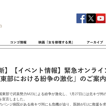
C）
コンゴ情報
映画『女を修理する男』
アーカイブ
更新】【イベント情報】緊急オンライ
東部における紛争の激化」のご案内（
）
国東部で武装勢力M23による紛争が激化し、1月27日には北キヴ州
を宣言しました。
のパンジ病院がある南キヴ州にも危機が迫り、医師がEUに救援を