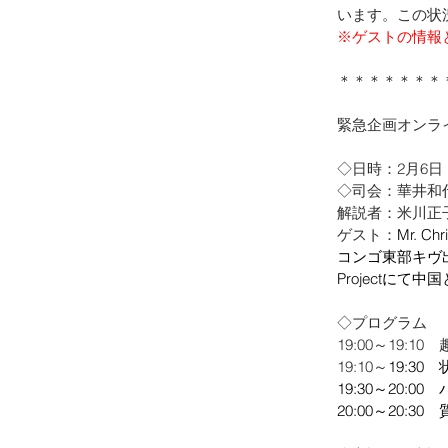
います。この状況
※
ゲストの情報
＊＊＊＊＊＊＊
緊急企画オンラ
◇日時：2月6日（木
◇司会：華井和代
解説者：米川正子
ゲスト：
Mr. Ch
コンゴ東部キヴ出身
Projectに
◇プログラム
19:00～19:
19:10～
19:3
19:30～20:00　
20:00～20:3