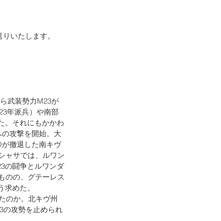
送りいたします。
ら武装勢力M23が
23年派兵）や南部
きた。それにもかかわ
への攻撃を開始。大
Oが撤退した南キヴ
シャサでは、ルワン
3の闘争とルワンダ
ものの、グテーレス
う求めた。
ったのか。北キヴ州
23の攻勢を止められ