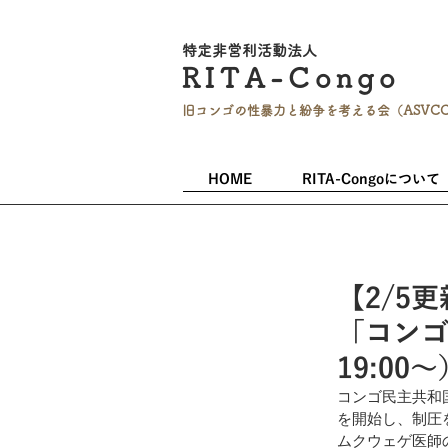
特定非営利活
動法人
RITA-
Co
ngo
旧コンゴの性暴力と
紛争を考える会（ASVC
HOME
RITA-Congoについて
【2/5
「コンゴ
19:00〜
コンゴ民主共和
を開始し、制圧
ムクウェゲ医師