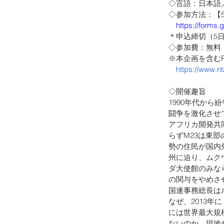
◇言語：日本語
◇参加方法：【
https://forms
＊申込締切（5
◇参加費：無料
※本企画を含むR
https://www.ri
◇開催趣旨
1990年代から
闘争を激化させて
アフリカ開発共同
らずM23は東
勢の住民が国内
州に迫り、ムク
ダ大使館のみな
の関与をやめさ
国連事務総長は
なぜ、2013
には世界最大規
ないのか。現地