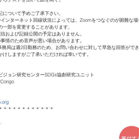
記について予めご了承下さい。
やインターネット回線状況によっては、Zoomをつなぐのが困難な
の一部を変更することがあります。
配信および記録公開の予定はありません。
の事情のため音声が悪い場合があります。
ongo事務局は週2日勤務のため、お問い合わせに対して早急な回答が
かけしますがご了承いただければ幸いです。
ビジョン研究センターSDGs協創研究ユニット
Congo
　
o.org
＊＊＊＊＊＊＊＊＊＊＊＊
ー
寄付す