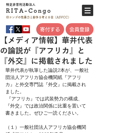
特定非営利活
動法人
RITA-
Co
ngo
旧コンゴの性暴力と
紛争を考える会（ASVCC）
寄付する
会員登録
【メディア情報】華井代表
の論説が『アフリカ』と
『外交』に掲載されました
華井代表が執筆した論説2本が、一般社
団法人アフリカ協会機関紙『アフリ
カ』と外交専門誌『外交』に掲載され
ました。
 『アフリカ』では武装勢力の構成、
『外交』では政治関係に比重を置いて
書きました。ぜひご一読ください。
（１）一般社団法人アフリカ協会機関