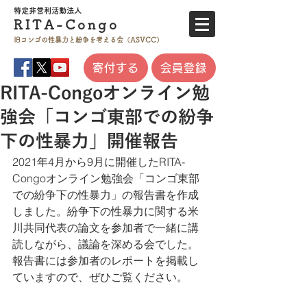
特定非営利活
動法人
RITA-
Co
ngo
旧コンゴの性暴力と
紛争を考える会（ASVCC）
寄付する
会員登録
RITA-Congoオンライン勉
強会「コンゴ東部での紛争
下の性暴力」開催報告
2021年4月から9月に開催したRITA-
Congoオンライン勉強会「コンゴ東部
での紛争下の性暴力」の報告書を作成
しました。紛争下の性暴力に関する米
川共同代表の論文を参加者で一緒に講
読しながら、議論を深める会でした。
報告書には参加者のレポートを掲載し
ていますので、ぜひご覧ください。