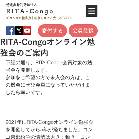
特定非営利活
動法人
RITA-
Co
ngo
旧コンゴの性暴力と
紛争を考える会（ASVCC）
寄付する
会員登録
RITA-Congoオンライン勉
強会のご案内
下記の通り、RITA-Congo会員対象の勉
強会を開催します。
参加をご希望の方で未入会の方は、こ
の機会にぜひ会員になっていただけま
したら幸いです。
ーーーーー
2021年にRITA-Congoオンライン勉強会
を開催してから5年が経ちました。コン
ゴ東部紛争の情勢は大きく動き、コン