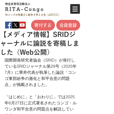
特定非営利活
動法人
RITA-
Co
ngo
旧コンゴの性暴力と
紛争を考える会（ASVCC）
寄付する
会員登録
【メディア情報】SRIDジ
ャーナルに論説を寄稿しま
した（Web公開）
国際開発研究者協会（SRID）が発行し
ているSRIDジャーナル第29号（2025年
7月）に華井代表が執筆した論説「コン
ゴ東部紛争の激化と和平合意の問題
点」が掲載されました。
「はじめに」と「おわりに」では2025
年6月27日に正式署名されたコンゴ・ル
ワンダ和平合意の問題点を解説してい