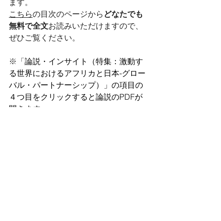
ます。
こちら
の目次のページから
どなたでも
無料で全文
お読みいただけますので、
ぜひご覧ください。
※「
論説・インサイト（特集：激動す
る世界におけるアフリカと日本-グロー
バル・パートナーシップ）」の項目の
４つ目をクリックすると論説のPDFが
開きます。
タグ：
論文・書籍・記事など
メディア情報
プライバシーポリシー
​特定商取引法に基づく表記