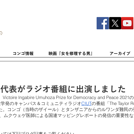
C）
コンゴ情報
映画『女を修理する男』
アーカイブ
同代表がラジオ番組に出演しました
oire Ingabire Umuhoza Prize for Democracy and Peace
大学発のキャンパス＆コミュニティラジオ
CIUT
の番組「The Taylor
た。コンゴ（当時のザイール）とタンザニアからのルワンダ難民の
7年）、ムクウェゲ医師による国連マッピングレポートの発信の重要性
いては下記ブログ記事をご覧ください。