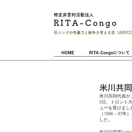
特定非営利活
動法人
RITA-
Co
ngo
旧コンゴの性暴力と
紛争を考える会（ASVC
HOME
RITA-Congoについて
米川共
米川共同代表が、Vict
5日、トロント
ューを受けまし
（1996－9
した。
米川の受賞につ