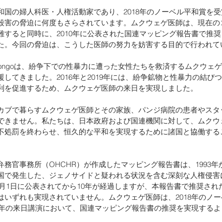
和国の婦人科医・人権活動家であり、2018年のノーベル平和賞を
殺害の脅迫に何度もさらされています。ムクウェゲ医師は、現在の
難すると同時に、2010年に公表された国連マッピング報告書で推
た。今回の脅迫は、こうした医師の努力を妨害する目的で行われて
-Congoは、紛争下での性暴力に遭った女性たちを救済するムクウェ
してきました。2016年と2019年には、紛争鉱物と性暴力の結び
利を促進するため、ムクウェゲ医師の来日を実現しました。
カブで暮らすムクウェゲ医師とその家族、パンジ病院の患者やスタ
できません。私たちは、日本政府および国連機関に対して、ムクウ
不処罰を終わらせ、恒久的な平和を実現するために諸国と協働する
務官事務所（OHCHR）が作成したマッピング報告書は、1993年か
国で発生した、ジェノサイドと疑われる状況を含む深刻な人権侵害
10月1日に公表されてから10年が経過しますが、本報告書で推奨さ
はいずれも実現されていません。ムクウェゲ医師は、2018年のノ
19年の来日講演において、国連マッピング報告書の推奨を実現する