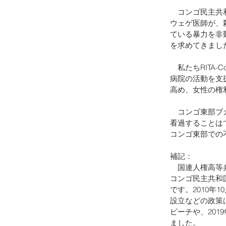
　コンゴ民主共
ウェゲ医師が、
ている暴力を非
を求めてきまし
　私たちRITA
病院の活動を支援
高め、女性の権
　コンゴ東部ブ
看過することは
コンゴ東部での
補記：
　国連人権高等弁
コンゴ民主共和
です。2010年
設立などの政策
ピーチや、20
ました。