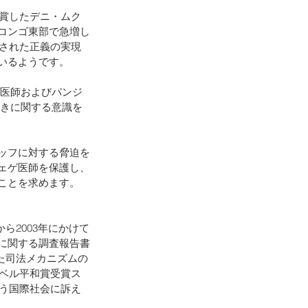
受賞したデニ・ムク
コンゴ東部で急増し
奨された正義の実現
いるようです。
ゲ医師およびパンジ
つきに関する意識を
ッフに対する脅迫を
ェゲ医師を保護し、
ことを求めます。
ら2003年にかけて
に関する調査報告書
れた司法メカニズムの
ーベル平和賞受賞ス
よう国際社会に訴え