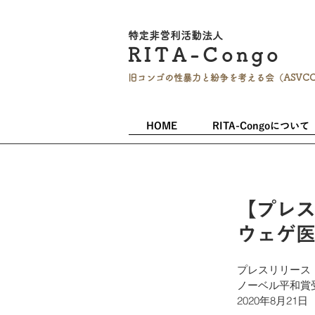
特定非営利活
動法人
RITA-
Co
ngo
旧コンゴの性暴力と
紛争を考える会（ASVC
HOME
RITA-Congoについて
【プレ
ウェゲ
プレスリリース
ノーベル平和賞
2020年8月21日　