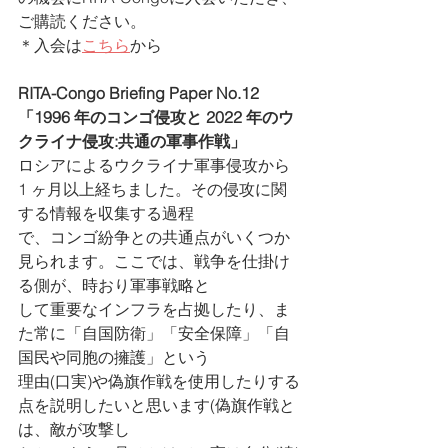
ご購読ください。
＊入会は
こちら
から
RITA-Congo Briefing Paper No.12
「1996 年のコンゴ侵攻と 2022 年のウ
クライナ侵攻:共通の軍事作戦」
ロシアによるウクライナ軍事侵攻から 
1 ヶ月以上経ちました。その侵攻に関
する情報を収集する過程
で、コンゴ紛争との共通点がいくつか
見られます。ここでは、戦争を仕掛け
る側が、時おり軍事戦略と
して重要なインフラを占拠したり、ま
た常に「自国防衛」「安全保障」「自
国民や同胞の擁護」という
理由(口実)や偽旗作戦を使用したりする
点を説明したいと思います(偽旗作戦と
は、敵が攻撃し