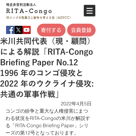
特定非営利活
動法人
RITA-
Co
ngo
旧コンゴの性暴力と
紛争を考える会（ASVCC）
寄付する
会員登録
米川共同代表（現・顧問）
による解説「RITA-Congo
Briefing Paper No.12
1996 年のコンゴ侵攻と
2022 年のウクライナ侵攻:
共通の軍事作戦」
2022年4月5日
コンゴの紛争と重大な人権侵害にまつ
わる状況をRITA-Congoの米川が解説す
る「RITA-Congo Briefing Paper」シリ
ーズの第12号となっております。