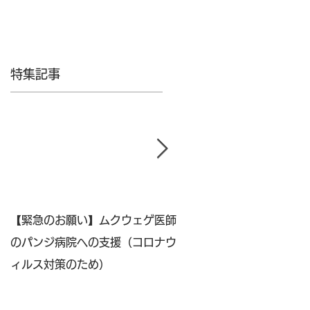
特集記事
【緊急のお願い】ムクウェゲ医師
6/29（土）2019年度
のパンジ病院への支援（コロナウ
公開講座 学生・市民対
ィルス対策のため）
ズ４『社会的課題の解決