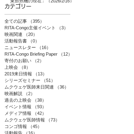
東部危機の現在」（2026/2/16）
カテゴリー
全ての記事
（395）
395件の記事
RITA-Congo主催イベント
（3）
3件の記事
映画関連
（20）
20件の記事
活動報告書
（0）
0件の記事
ニュースレター
（16）
16件の記事
RITA-Congo Briefing Paper
（12）
12件の記事
寄付のお願い
（2）
2件の記事
上映会
（8）
8件の記事
2019来日情報
（13）
13件の記事
シリーズセミナー
（51）
51件の記事
ムクウェゲ医師来日関連
（36）
36件の記事
映画解説
（2）
2件の記事
過去の上映会
（38）
38件の記事
イベント情報
（93）
93件の記事
メディア情報
（42）
42件の記事
ムクウェゲ医師情報
（73）
73件の記事
コンゴ情報
（45）
45件の記事
活動報告
（16）
16件の記事