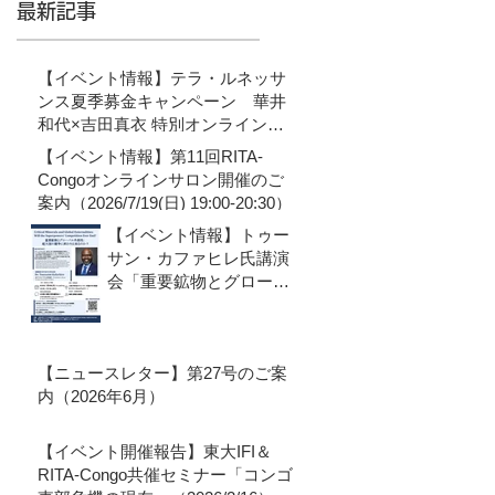
最新記事
【イベント情報】テラ・ルネッサ
ンス夏季募金キャンペーン 華井
和代×吉田真衣 特別オンライン対
談のご案内（8月3日19:30~）
【イベント情報】第11回RITA-
Congoオンラインサロン開催のご
案内（2026/7/19(日) 19:00-20:30）
【イベント情報】トゥー
サン・カファヒレ氏講演
会「重要鉱物とグローバ
ル外部性：超大国の競争
に終わりは来るのか？」
のご案内（2026/7/9(木)
【ニュースレター】第27号のご案
16:30-18:30）
内（2026年6月）
【イベント開催報告】東大IFI＆
RITA-Congo共催セミナー「コンゴ