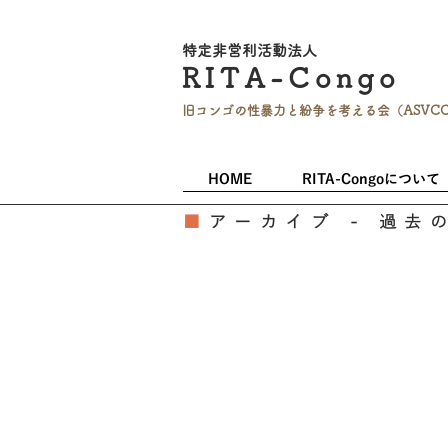
特定非営利活
動法人
RITA-
Co
ngo
旧コンゴの性暴力と
紛争を考える会（ASVC
HOME
RITA-Congoについて
■
アーカイブ - 過去