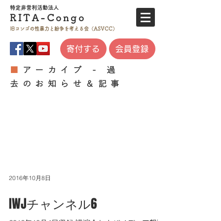
特定非営利活
動法人
RITA-
Co
ngo
旧コンゴの性暴力と
紛争を考える会（ASVCC）
寄付する
会員登録
■
アーカイブ - 過
去のお知らせ＆記事
2016年10月8日
IWJチャンネル6