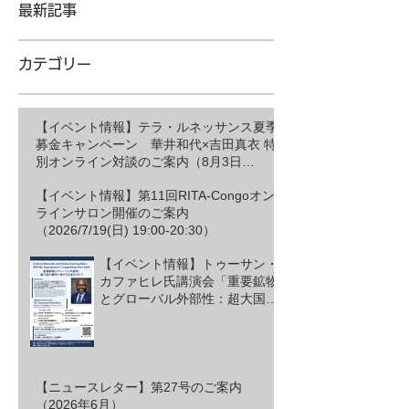
最新記事
カテゴリー
【イベント情報】テラ・ルネッサンス夏季
募金キャンペーン 華井和代×吉田真衣 特
別オンライン対談のご案内（8月3日
19:30~）
【イベント情報】第11回RITA-Congoオン
ラインサロン開催のご案内
（2026/7/19(日) 19:00-20:30）
【イベント情報】トゥーサン・
カファヒレ氏講演会「重要鉱物
とグローバル外部性：超大国の
競争に終わりは来るのか？」の
ご案内（2026/7/9(木) 16:30-
18:30）
【ニュースレター】第27号のご案内
（2026年6月）