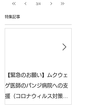
3
/
4
特集記事
【緊急のお願い】ムクウェ
6/29（土）2
ゲ医師のパンジ病院への支
ルミナ公開講
援（コロナウィルス対策の
民対話シリー
ため）
課題の解決』