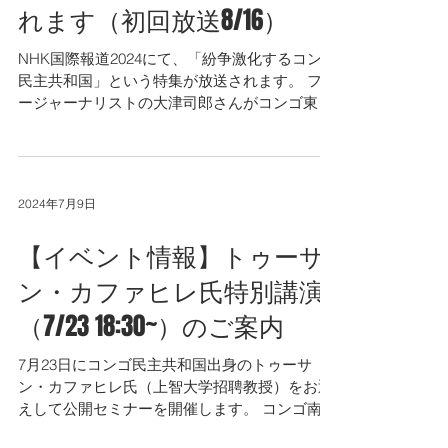
れます（初回放送8/16）
NHK国際報道2024にて、「紛争激化するコンゴ
民主共和国」という特集が放送されます。 フリ
ージャーナリストの大津司郎さんがコンゴ東部
で取材された映像をもとに、Wazalendoの出現
など最新のコンゴ問題が取り上げられます。当
会の華井代表もオンライン収録で出演しま
す。...
2024年7月9日
【イベント情報】トゥーサ
ン・カファヒレ氏特別講演
（7/23 18:30~）のご案内
7月23日にコンゴ民主共和国出身のトゥーサ
ン・カファヒレ氏（上智大学招聘教授）をお迎
えして公開セミナーを開催します。 コンゴ南東
部上カタンガ州の鉱山地域でカファヒレ氏が携