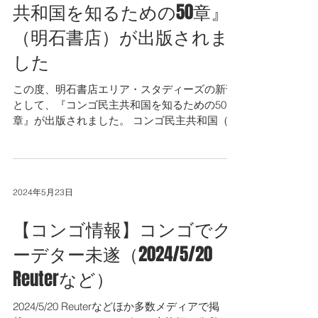
【書籍情報】『コンゴ民主
共和国を知るための50章』
（明石書店）が出版されま
した
この度、明石書店エリア・スタディーズの新刊
として、『コンゴ民主共和国を知るための50
章』が出版されました。 コンゴ民主共和国（以
下、コンゴ）の自然・地理・歴史から文化・社
会・経済、そして紛争を含む政治・国際関係ま
で、総勢42名の研究者と実務家がそれぞれの視
点からコンゴの魅力...
2024年5月23日
【コンゴ情報】コンゴでク
ーデター未遂（2024/5/20
Reuterなど）