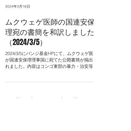
リンク：
https://globe.asahi.com/article/15201886
2024年3月16日
ムクウェゲ医師の国連安保
理宛の書簡を和訳しました
（2024/3/5）
2024/3/5にパンジ基金HPにて、ムクウェゲ医師
が国連安保理理事国に宛てた公開書簡が掲出さ
れました。内容はコンゴ東部の暴力・治安等の
状況悪化に対する国際社会の対応要請です。 原
文リンク：https://panzifoundation.org/fr/lettre-
ouve...
2
/
5
特集記事