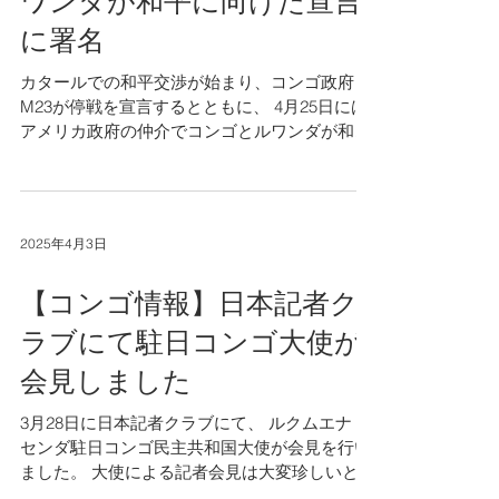
ワンダが和平に向けた宣言
に署名
カタールでの和平交渉が始まり、コンゴ政府と
M23が停戦を宣言するとともに、 4月25日には
アメリカ政府の仲介でコンゴとルワンダが和平
に向けた宣言に署名してNHKでも取り上げられ
ました。 戦闘終結に向かうかどうか未知数です
が、一歩でも平和につながることを祈るばかり
です。...
2025年4月3日
【コンゴ情報】日本記者ク
ラブにて駐日コンゴ大使が
会見しました
3月28日に日本記者クラブにて、 ルクムエナ・
センダ駐日コンゴ民主共和国大使が会見を行い
ました。 大使による記者会見は大変珍しいとの
ことです。 「日本にできることは、鉱物を直