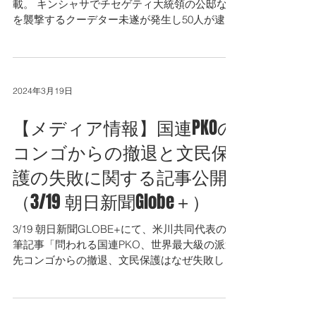
2024/5/20 Reuterなどほか多数メディアで掲
載。 キンシャサでチセゲティ大統領の公邸など
を襲撃するクーデター未遂が発生し50人が逮捕
されたとのことです。コンゴの政情が不安定な
状態が続いています。
https://jp.reuters.com/world/secu...
2024年3月19日
【メディア情報】国連PKOの
コンゴからの撤退と文民保
護の失敗に関する記事公開
（3/19 朝日新聞Globe＋）
3/19 朝日新聞GLOBE+にて、米川共同代表の執
筆記事「問われる国連PKO、世界最大級の派遣
先コンゴからの撤退、文民保護はなぜ失敗した
のか」が公開されました。ぜひご覧ください。