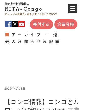
特定非営利活
動法人
RITA-
Co
ngo
旧コンゴの性暴力と
紛争を考える会（ASVCC）
寄付する
会員登録
■
アーカイブ - 過
去のお知らせ＆記事
2025年4月28日
【コンゴ情報】コンゴとル