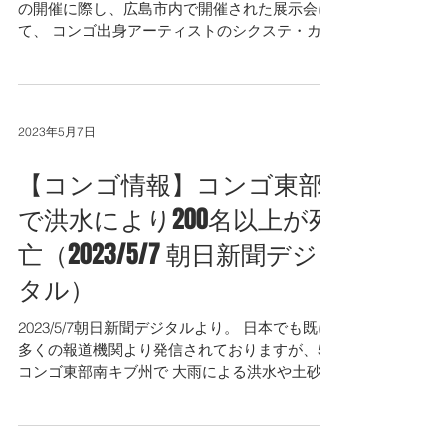
の開催に際し、広島市内で開催された展示会に
て、 コンゴ出身アーティストのシクステ・カキ
ンダ氏がコンゴと広島に関係したアート作品を
発表したとのことです。
https://abema.tv/video/episod...
2023年5月7日
【コンゴ情報】コンゴ東部
で洪水により200名以上が死
亡（2023/5/7 朝日新聞デジ
タル）
2023/5/7朝日新聞デジタルより。 日本でも既に
多くの報道機関より発信されておりますが、5/4
コンゴ東部南キブ州で 大雨による洪水や土砂崩
れにより、200名以上もの住民が亡くなってい
ます。 行方不明者も多く、犠牲者はさらに増加
する可能性があります。...