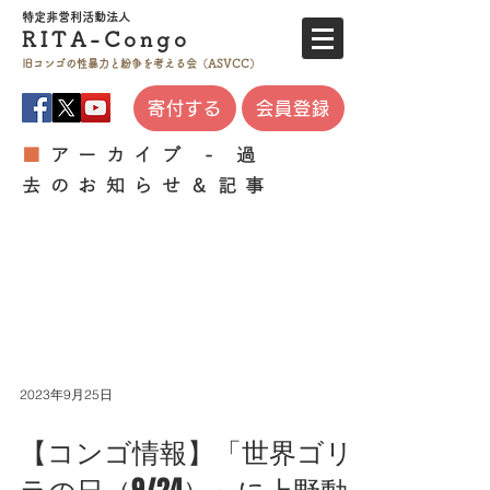
特定非営利活
動法人
RITA-
Co
ngo
旧コンゴの性暴力と
紛争を考える会（ASVCC）
寄付する
会員登録
■
アーカイブ - 過
去のお知らせ＆記事
2023年9月25日
【コンゴ情報】「世界ゴリ