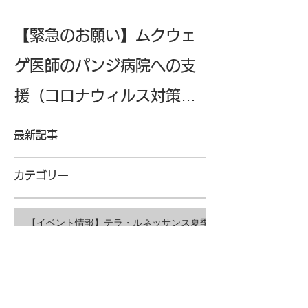
【緊急のお願い】ムクウェ
6/29（土）2
ゲ医師のパンジ病院への支
ルミナ公開講
援（コロナウィルス対策の
民対話シリー
ため）
課題の解決』
最新記事
カテゴリー
【イベント情報】テラ・ルネッサンス夏季
募金キャンペーン 華井和代×吉田真衣 特
別オンライン対談のご案内（8月3日
19:30~）
【イベント情報】第11回RITA-Congoオン
ラインサロン開催のご案内
（2026/7/19(日) 19:00-20:30）