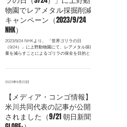
ラの日（9/24）」に上野動
物園でレアメタル採掘削減
キャンペーン（2023/9/24
NHK）
2023/9/24 NHKより。 「世界ゴリラの日
（9/24）」に上野動物園にて、レアメタル採掘
量を減らすことによるゴリラの保全を目的とし
て、飼育員による説明やスマートフォン回収が
行われたとのことです。
https://www3.nhk.or.jp/news/html/20...
2023年9月23日
【メディア・コンゴ情報】
米川共同代表の記事が公開
されました（9/21 朝日新聞
GLOBE+）