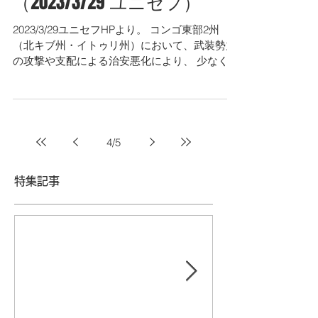
（2023/3/29 ユニセフ）
2023/3/29ユニセフHPより。 コンゴ東部2州
（北キブ州・イトゥリ州）において、武装勢力
の攻撃や支配による治安悪化により、 少なくと
も2,100校が休校に追い込まれ、約75万人もの
子供たちが教育を受けられない状況とのことで
す。...
4
/
5
特集記事