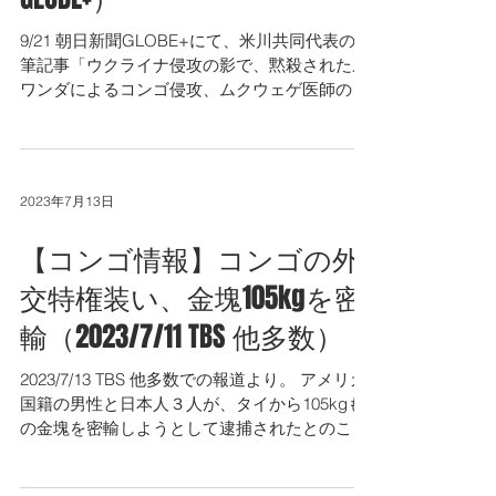
9/21 朝日新聞GLOBE+にて、米川共同代表の執
筆記事「ウクライナ侵攻の影で、黙殺されたル
ワンダによるコンゴ侵攻、ムクウェゲ医師の怒
り」が公開されました。 コンゴの歴史と現在、
ムクウェゲ医師の活動、コンゴへの諸外国（特
にルワンダ）の関与などがまとまっておりま
す。ぜひご覧...
2023年7月13日
【コンゴ情報】コンゴの外
交特権装い、金塊105kgを密
輸（2023/7/11 TBS 他多数）
2023/7/13 TBS 他多数での報道より。 アメリカ
国籍の男性と日本人３人が、タイから105kgも
の金塊を密輸しようとして逮捕されたとのこと
です。
https://newsdig.tbs.co.jp/articles/-/596024?