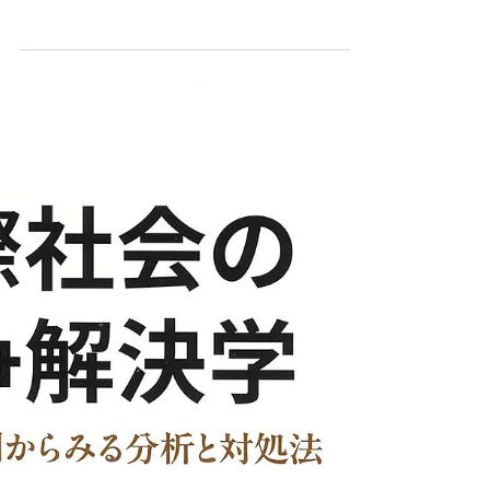
ます。 この和平協定はコンゴ国民の意見が反
映されておらず、和平プロセスに透明性が欠如
していること、経済的利益を目的として仲介国
の恣意的に進められていること、ルワンダが支
援している武装勢力『M23』が違法占領や攻撃
を継続しており協定が形骸化していることな
ど、コンゴがいまだ苦しみ続けていることが綴
られています。 併せて、国連安保理決議に従
ったプロセスを進めること、国際社会の強力な
制裁を実行すること、和平のプロセスにコンゴ
住民の意見を反映させること、などを求めてい
ます。 ＊英語で掲載されています
https://www.facebook.com/DrDenisMukwege/po
sts/statement-on-the-washington-and-doha-
processes-jeopardizing-the-future-of-the-
dr/1387137952782021/