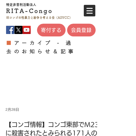
特定非営利活
動法人
RITA-
Co
ngo
旧コンゴの性暴力と
紛争を考える会（ASVCC）
寄付する
会員登録
■
アーカイブ - 過
去のお知らせ＆記事
2月28日
【コンゴ情報】コンゴ東部でM23
に殺害されたとみられる171人の