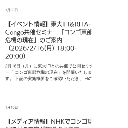
たします。 ＊よろしければ会員登録もご検討く
1月30日
ださい！ 会員登録はこちら
【イベント情報】東大IFI＆RITA-
Congo共催セミナー「コンゴ東部
危機の現在」のご案内
（2026/2/16(月) 18:00-
20:00）
2月16日（月）に東大IFIとの共催で公開セミナ
ー「 コンゴ東部危機の現在」を開催いたしま
す。 下記の実施概要をご確認いただき、IFIの参
加申し込みフォームにて、申し込みいただけま
すようお願いいたします。ご参加お待ちしてお
ります。 ＊＊＊＊＊＊＊＊＊＊＊＊＊＊＊＊＊
＊＊ 東大IFI＆RITA-Congo共催セミナー 「コン
1月10日
ゴ東部危機の現在」 1．日時：2026年2月16日
（月）18:00～20:00 2．場所：東京大学伊藤国
【メディア情報】NHKでコンゴ現
際学術センター3階中教室またはオンライン 3．