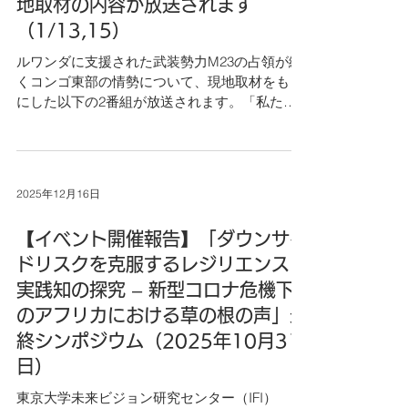
言語：日本語（英語の同時通訳なし） 4．お申
地取材の内容が放送されます
し込み： こちら からお申し込みください。
（1/13,15）
※申し込み締切は 2月13日(金)15:00 （対面は定
ルワンダに支援された武装勢力M23の占領が続
員に達し次第）です。 5．開催趣旨： コンゴ
くコンゴ東部の情勢について、現地取材をもと
民主共和国(以下、コンゴ)の東部では、ルワン
にした以下の2番組が放送されます。「私たち
ダに支援された武装勢力M23が2025年1月に主
は紛争鉱物とどう向き合うべきか」という観点
要都市ゴマを含む広範な地域を占領する危機が
から華井代表のコメントも紹介されます。ぜひ
発生してから1年が経ちました。危機に際して
ご覧ください。 おはよう日本（NHK総合）
国際社会の対応は精彩を欠き、国連決議や欧州
1/13(火) 7:00-7:40 国際報道2026（NHK BS放
議会決議が採択されながらも、ルワンダやM23
2025年12月16日
送） 1/15(木) 22:00-22:45 ＊再放送（NHK総
の行動を変えることができていま
合） 1/16 4:15-5:00
【イベント開催報告】「ダウンサイ
ドリスクを克服するレジリエンスと
実践知の探究 – 新型コロナ危機下
のアフリカにおける草の根の声」最
終シンポジウム（2025年10月31
日）
東京大学未来ビジョン研究センター（IFI）