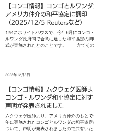
「プラチナ未来人財育成塾」は「エコロジカ
【コンゴ情報】コンゴとルワンダが
ルで」「資源の心配がなく」「すべての人が参
加でき」「心もモノも豊かで」「雇用のある社
アメリカ仲介の和平協定に調印
会」を「プラチナ社会」と定義し、理念の形成
（2025/12/5 Reutersなど）
普及・人財育成・社会実装を目的に、全国の中
12/4にホワイトハウスで、今年6月にコンゴ・
学・高校生を対象にプラチナ社会の実現に寄与
ルワンダ政府間で合意に達した和平協定の調印
する「未来人財」の育成を実施し、2013年から
式が実施されたとのことです。 一方でその実
毎年開催しています。今年度は華井代表が講師
効性は疑問視されており、調印式当日にもコン
として参加し、『資源でつながるアフリカと日
ゴ東部でコンゴ政府軍とM23（ルワンダの支援
本』のタイトルで講義を実施しました。
する武装勢力）との衝突があったとのことで
す。ムクウェゲ医師もSNS等で懸念を表明して
2025年12月3日
います。 また、和平協定を仲介しているアメ
リカはコンゴの有する鉱物資源へのアクセス拡
【コンゴ情報】ムクウェゲ医師より
大への野心を隠しておらず、今後の展開を注意
深く見守る必要があります。 記事リンク：
コンゴ・ルワンダ和平協定に対する
https://jp.reuters.com/world/us/3KNXMMW7TVJ
声明が発表されました
N7LPVX6645A3WJ4-2025-12-04/
ムクウェゲ医師より、アメリカ仲介のもとで今
年に実施されたコンゴとルワンダの和平協定に
ついて、声明が発表されましたので共有いたし