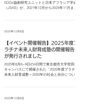
SDGs協創研究ユニットと日本アフラシア学会
（JSAS）が、2021年12月から2024年11月まで
の3年間実施した国際共同研究プロジェクト
「ダウンサイドリスクを克服するレジリエンス
と実践知の探究―新型コロナ危機下のアフリカ
における草の根の声」の最終シンポジウムが開
2025年12月8日
催されました。 本研究プロジェクトではコンゴ
も研究対象国となり、RITA-Congoが協力した国
【イベント開催報告】2025年度プ
連工業開発機関（UNIDO）の「コンゴ民主共和
国東部における社会的安定のための脆弱な女性
ラチナ未来人財育成塾の開催報告書
の経済的エンパワーメント」プロジェクトで支
が発行されました
援対象となった女性たち330名への聞き取り調
2025年8月6~9日の4日間で東京都市大学世田谷
査の結果が報告されました。 調査結果の詳細は
キャンパスにて開催された「2025年度プラチナ
書籍『Practical Wisdom and Resilience
未来人財育成塾～2050年の社会と自分について
Overcoming Downside Risk – Grassroots
考える～」 の開催報告書が発行されました。
Voices in Africa Under COVID-19』
URL： https://platinum-network.jp/wp-
（Springer,2025）の第8章「Resilience Under
content/uploads/2025/11/%E3%80%90%E6%9C
Pressure: The Impact of COV
%80%E7%B5%82%E7%A8%BF%E3%80%9120
2025年12月6日
25%E5%A0%B1%E5%91%8A%E6%9B%B8.pdf