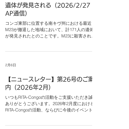
遺体が発見される（2026/2/27
AP通信）
コンゴ東部に位置する南キヴ州における最近
M23が撤退した地域において、計171人の遺体
が発見されたとのことです。M23に殺害された
とみられております。
https://apnews.com/article/congo-mass-graves-
uvira-m23-rebels-
cbc711ebbb230bced71c3af11cd17a63 ア
2月6日
メリカの仲介の元、コンゴ・ルワンダ間で和平
合意が結ばれているにも関わらず、2025年12月
【ニュースレター】第26号のご案
にはコンゴ東部の要衝ウビラがM23によって制
圧されたり、今回の殺戮が行われた疑いがあっ
内（2026年2月）
たりと、合意の履行がないがしろにされている
いつもRITA-Congoの活動をご支援いただき誠に
可能性が高いことを注視し、国際社会として圧
ありがとうございます。2026年2月度における
力をかける必要があるかと思います。
RITA-Congoの活動、ならびに今後のイベント情
報をご案内させていただきます。下記よりダウ
ンロードいただきご覧いただけると幸いです。
今後ともRITA-Congoをどうぞよろしくお願いい