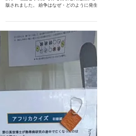
11月８日、法律文化社より『国際社会の紛争解
決学ー理論と事例からみる分析と対処法』が出
版されました。 紛争はなぜ・どのように発生
し、国際社会はその解決のためいかに取り組ん
でいるか。また紛争には地域的特徴などがある
のか。本書は、このような疑問に答え、紛争の
概念や歴史、メカニズムやダイナミクスの理
解、国際社会の取り組みに関する分析視角を描
いています。 弊会代表の華井は、第12章「アフ
リカの紛争」（ 212-231頁） を執筆しました。
ぜひご一読ください。 富樫耕介・ 中村長史編
著『国際社会の紛争解決学ー理論と事例からみ
る分析と対処法』法律文化社、2025年 書籍詳
細ページ： https://www.hou-bun.com/cgi-
bin/search/detail.cgi?c=ISBN978-4-589-04442-6