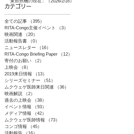
東部危機の現在」（2026/2/16）
カテゴリー
全ての記事
（395）
395件の記事
RITA-Congo主催イベント
（3）
3件の記事
映画関連
（20）
20件の記事
活動報告書
（0）
0件の記事
ニュースレター
（16）
16件の記事
RITA-Congo Briefing Paper
（12）
12件の記事
寄付のお願い
（2）
2件の記事
上映会
（8）
8件の記事
2019来日情報
（13）
13件の記事
シリーズセミナー
（51）
51件の記事
ムクウェゲ医師来日関連
（36）
36件の記事
映画解説
（2）
2件の記事
過去の上映会
（38）
38件の記事
イベント情報
（93）
93件の記事
メディア情報
（42）
42件の記事
ムクウェゲ医師情報
（73）
73件の記事
コンゴ情報
（45）
45件の記事
活動報告
（16）
16件の記事