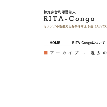
特定非営利活
動法人
RITA-
Co
ngo
旧コンゴの性暴力と
紛争を考える会（ASVC
HOME
RITA-Congoについて
■
アーカイブ - 過去