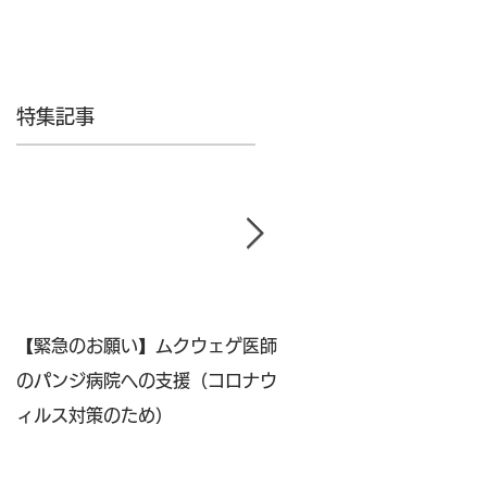
特集記事
【緊急のお願い】ムクウェゲ医師
6/29（土）2019年度
のパンジ病院への支援（コロナウ
公開講座 学生・市民対
ィルス対策のため）
ズ４『社会的課題の解決