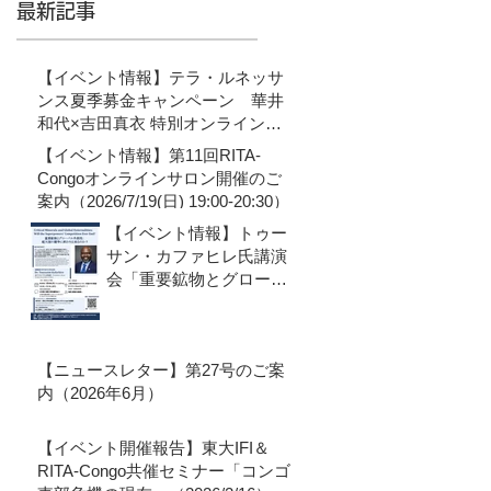
最新記事
【イベント情報】テラ・ルネッサ
ンス夏季募金キャンペーン 華井
和代×吉田真衣 特別オンライン対
談のご案内（8月3日19:30~）
【イベント情報】第11回RITA-
Congoオンラインサロン開催のご
案内（2026/7/19(日) 19:00-20:30）
【イベント情報】トゥー
サン・カファヒレ氏講演
会「重要鉱物とグローバ
ル外部性：超大国の競争
に終わりは来るのか？」
のご案内（2026/7/9(木)
【ニュースレター】第27号のご案
16:30-18:30）
内（2026年6月）
【イベント開催報告】東大IFI＆
RITA-Congo共催セミナー「コンゴ