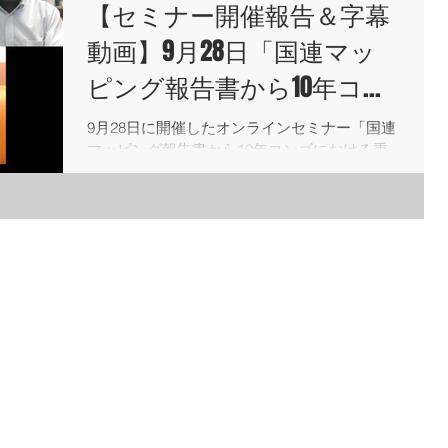
【セミナー開催報告＆字幕
動画】9月28日「国連マッ
ピング報告書から10年コン
ゴにおける重大な人権侵害
9月28日に開催したオンラインセミナー「国連
マッピング報告書から10年コンゴにおける重
の終焉を目指す」
大な人権侵害の終焉を目指す」の開催報告を
作成しました。 本セミナーの日本語字幕付き
動画をRITA-CongoのYouTubeチャンネルで公開
しています。...